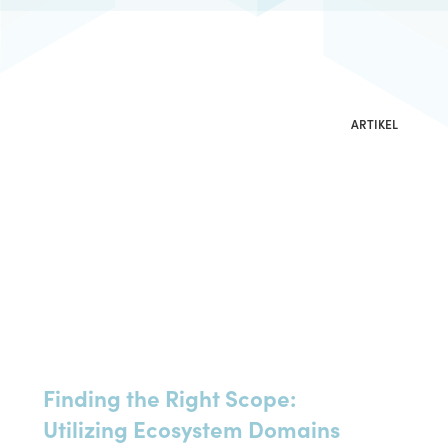
Implementierung
Download Resources
Beratung
ARTIKEL
Finding the Right Scope:
Utilizing Ecosystem Domains